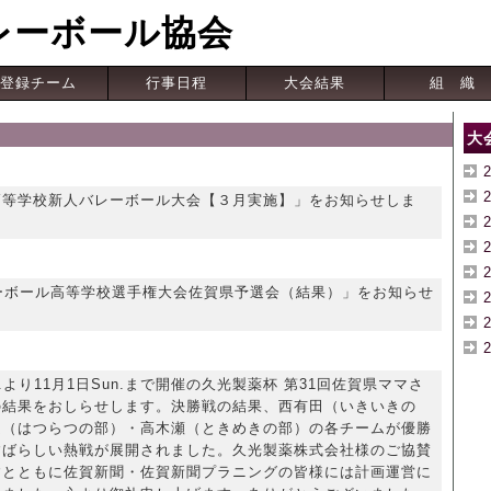
レーボール協会
登録チーム
行事日程
大会結果
組 織
）
大
高等学校新人バレーボール大会【３月実施】」をお知らせしま
ーボール高等学校選手権大会佐賀県予選会（結果）」をお知らせ
）
n.より11月1日Sun.まで開催の久光製薬杯 第31回佐賀県ママさ
の結果をおしらせします。決勝戦の結果、西有田（いきいきの
ム（はつらつの部）・高木瀬（ときめきの部）の各チームが優勝
すばらしい熱戦が展開されました。久光製薬株式会社様のご協賛
すとともに佐賀新聞・佐賀新聞プラニングの皆様には計画運営に