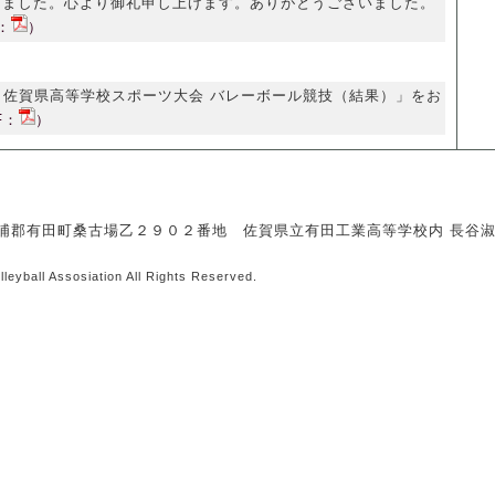
りました。心より御礼申し上げます。ありがとうございました。
：
）
SP杯 佐賀県高等学校スポーツ大会 バレーボール競技（結果）」をお
F：
）
県西松浦郡有田町桑古場乙２９０２番地 佐賀県立有田工業高等学校内 長谷
leyball Assosiation All Rights Reserved.