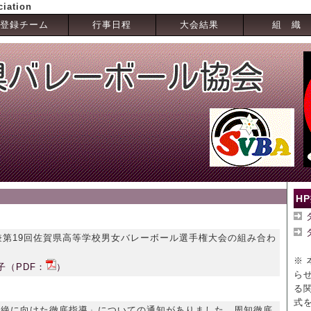
ciation
登録チーム
行事日程
大会結果
組 織
）
H
兼第19回佐賀県高等学校男女バレーボール選手権大会の組み合わ
。
※
子（PDF：
）
ら
る
式
根絶に向けた徹底指導」についての通知がありました。周知徹底