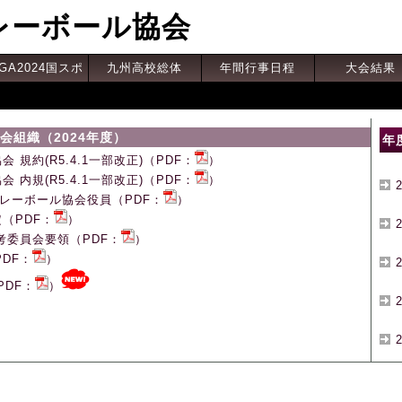
レーボール協会
GA2024国スポ
九州高校総体
年間行事日程
大会結果
会組織（2024年度）
年
 規約(R5.4.1一部改正)（PDF：
）
 内規(R5.4.1一部改正)（PDF：
）
バレーボール協会役員（PDF：
）
（PDF：
）
考委員会要領（PDF：
）
PDF：
）
PDF：
）